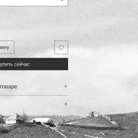
зину
упить сейчас
товаре
ый из водоотталкивающего