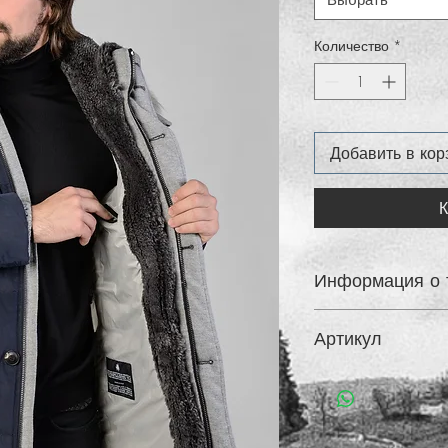
Выбрать
Количество
*
Добавить в кор
К
Информация о 
Пуховик выполненн
Артикул
материала
FW18-15T048-060