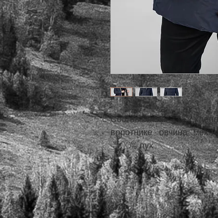
Состав: Ткань - 59% хлоп
воротнике - овчина, мех 
- 100% пух