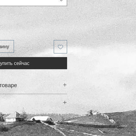
зину
упить сейчас
товаре